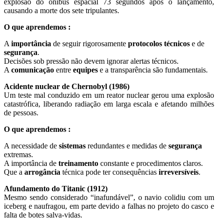
explosão do ônibus espacial 73 segundos após o lançamento,
causando a morte dos sete tripulantes.
O que aprendemos :
A
importância
de seguir rigorosamente
protocolos
técnicos
e de
segurança
.
Decisões sob pressão não devem ignorar alertas técnicos.
A
comunicação
entre
equipes
e a transparência são fundamentais.
Acidente nuclear de Chernobyl (1986)
Um teste mal conduzido em um reator nuclear gerou uma explosão
catastrófica, liberando radiação em larga escala e afetando milhões
de pessoas.
O que aprendemos :
A necessidade de
sistemas
redundantes e medidas de
segurança
extremas.
A importância de
treinamento
constante e procedimentos claros.
Que a
arrogância
técnica pode ter consequências
irreversíveis
.
Afundamento do Titanic (1912)
Mesmo sendo considerado “inafundável”, o navio colidiu com um
iceberg e naufragou, em parte devido a falhas no projeto do casco e
falta de botes salva-vidas.