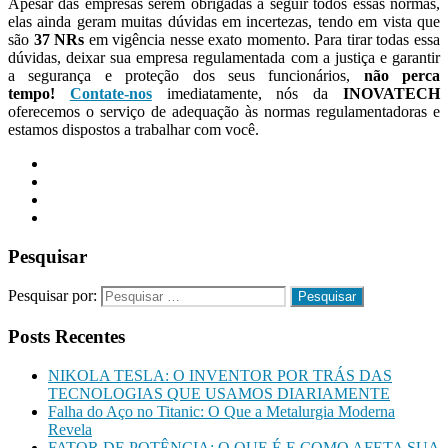
Apesar das empresas serem obrigadas a seguir todos essas normas,
elas ainda geram muitas dúvidas em incertezas, tendo em vista que
são
37 NRs
em vigência nesse exato momento. Para tirar todas essa
dúvidas, deixar sua empresa regulamentada com a justiça e garantir
a segurança e proteção dos seus funcionários,
não perca
tempo!
Contate-nos
imediatamente, nós da
INOVATECH
oferecemos o serviço de adequação às normas regulamentadoras e
estamos dispostos a trabalhar com você.
Pesquisar
Pesquisar por:
Posts Recentes
NIKOLA TESLA: O INVENTOR POR TRÁS DAS
TECNOLOGIAS QUE USAMOS DIARIAMENTE
Falha do Aço no Titanic: O Que a Metalurgia Moderna
Revela
FATOR DE POTÊNCIA: O QUE É E COMO AFETA SUA