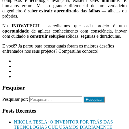
complexos e tecnologia avançada, existem seres
humanos
. E
humanos erram. Mas o grande diferencial de um verdadeiro
engenheiro é saber
extrair aprendizado
das
falhas
— alheias ou
próprias.
Na
INOVATECH
, acreditamos que cada projeto é uma
oportunidade
de aplicar conhecimento com consciência, inovar
com cuidado e
construir soluções
sólidas,
seguras
e duradouras.
E você? Já parou para pensar quais foram os maiores desafios
enfrentados nos seus projetos? Compartilhe conosco!
Pesquisar
Pesquisar por:
Posts Recentes
NIKOLA TESLA: O INVENTOR POR TRÁS DAS
TECNOLOGIAS QUE USAMOS DIARIAMENTE