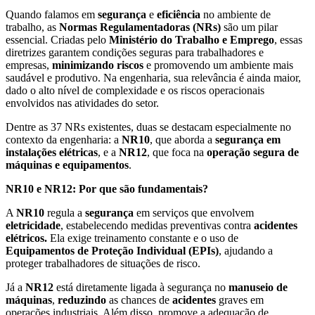
Quando falamos em
segurança
e
eficiência
no ambiente de
trabalho, as
Normas Regulamentadoras (NRs)
são um pilar
essencial. Criadas pelo
Ministério do Trabalho e Emprego
, essas
diretrizes garantem condições seguras para trabalhadores e
empresas,
minimizando riscos
e promovendo um ambiente mais
saudável e produtivo. Na engenharia, sua relevância é ainda maior,
dado o alto nível de complexidade e os riscos operacionais
envolvidos nas atividades do setor.
Dentre as 37 NRs existentes, duas se destacam especialmente no
contexto da engenharia: a
NR10
, que aborda a
segurança em
instalações elétricas
, e a
NR12
, que foca na
operação segura de
máquinas e equipamentos
.
NR10 e NR12: Por que são fundamentais?
A
NR10
regula a
segurança
em serviços que envolvem
eletricidade
, estabelecendo medidas preventivas contra
acidentes
elétricos.
Ela exige treinamento constante e o uso de
Equipamentos de Proteção Individual (EPIs)
, ajudando a
proteger trabalhadores de situações de risco.
Já a
NR12
está diretamente ligada à segurança no
manuseio de
máquinas
,
reduzindo
as chances de
acidentes
graves em
operações industriais. Além disso, promove a adequação de