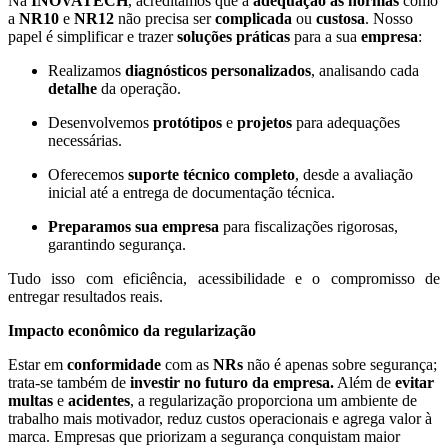
Na
INOVATECH
, acreditamos que a
adequação às normas
como
a
NR10
e
NR12
não precisa ser
complicada
ou
custosa
. Nosso
papel é simplificar e trazer
soluções
práticas
para a sua
empresa
:
Realizamos
diagnósticos personalizados
, analisando cada
detalhe
da operação.
Desenvolvemos
protótipos
e
projetos
para adequações
necessárias.
Oferecemos
suporte técnico completo
, desde a avaliação
inicial até a entrega de documentação técnica.
Preparamos
sua empresa
para fiscalizações rigorosas,
garantindo segurança.
Tudo isso com eficiência, acessibilidade e o compromisso de
entregar resultados reais.
Impacto econômico da regularização
Estar em
conformidade
com as
NRs
não é apenas sobre segurança;
trata-se também de
investir no futuro da empresa.
Além de
evitar
multas
e
acidentes
, a regularização proporciona um ambiente de
trabalho mais motivador, reduz custos operacionais e agrega valor à
marca. Empresas que priorizam a segurança conquistam maior