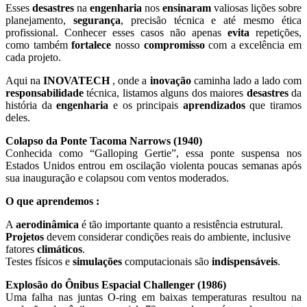
Esses
desastres
na
engenharia
nos
ensinaram
valiosas lições sobre
planejamento,
segurança
, precisão técnica e até mesmo ética
profissional. Conhecer esses casos não apenas
evita
repetições,
como também
fortalece
nosso
compromisso
com a excelência em
cada projeto.
Aqui na
INOVATECH
, onde a
inovação
caminha lado a lado com
responsabilidade
técnica, listamos alguns dos maiores
desastres
da
história da
engenharia
e os principais
aprendizados
que tiramos
deles.
Colapso da Ponte Tacoma Narrows (1940)
Conhecida como “Galloping Gertie”, essa ponte suspensa nos
Estados Unidos entrou em oscilação violenta poucas semanas após
sua inauguração e colapsou com ventos moderados.
O que aprendemos :
A
aerodinâmica
é tão importante quanto a resistência estrutural.
Projetos
devem considerar condições reais do ambiente, inclusive
fatores
climáticos
.
Testes físicos e
simulações
computacionais são
indispensáveis
.
Explosão do Ônibus Espacial Challenger (1986)
Uma falha nas juntas O-ring em baixas temperaturas resultou na