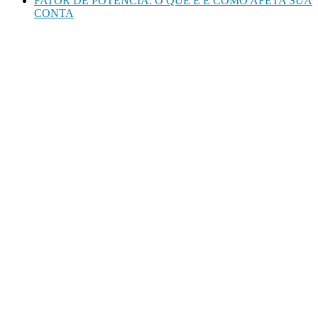
FATOR DE POTÊNCIA: O QUE É E COMO AFETA SUA
CONTA