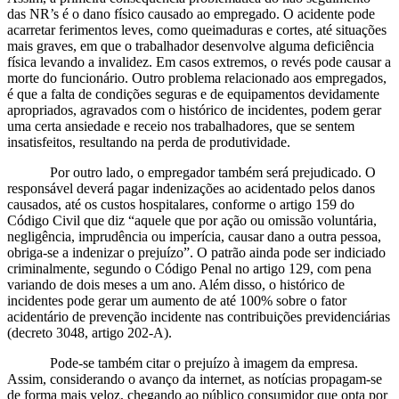
das NR’s é o dano físico causado ao empregado. O acidente pode
acarretar ferimentos leves, como queimaduras e cortes, até situações
mais graves, em que o trabalhador desenvolve alguma deficiência
física levando a invalidez. Em casos extremos, o revés pode causar a
morte do funcionário. Outro problema relacionado aos empregados,
é que a falta de condições seguras e de equipamentos devidamente
apropriados, agravados com o histórico de incidentes, podem gerar
uma certa ansiedade e receio nos trabalhadores, que se sentem
insatisfeitos, resultando na perda de produtividade.
Por outro lado, o empregador também será prejudicado. O
responsável deverá pagar indenizações ao acidentado pelos danos
causados, até os custos hospitalares, conforme o artigo 159 do
Código Civil que diz “aquele que por ação ou omissão voluntária,
negligência, imprudência ou imperícia, causar dano a outra pessoa,
obriga-se a indenizar o prejuízo”. O patrão ainda pode ser indiciado
criminalmente, segundo o Código Penal no artigo 129, com pena
variando de dois meses a um ano. Além disso, o histórico de
incidentes pode gerar um aumento de até 100% sobre o fator
acidentário de prevenção incidente nas contribuições previdenciárias
(decreto 3048, artigo 202-A).
Pode-se também citar o prejuízo à imagem da empresa.
Assim, considerando o avanço da internet, as notícias propagam-se
de forma mais veloz, chegando ao público consumidor que opta por