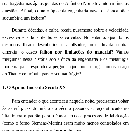
sua tragédia nas águas gélidas do Atlântico Norte levantou inúmeras
questões. Afinal, como o ápice da engenharia naval da época pôde
sucumbir a um iceberg?
Durante décadas, a culpa recaiu puramente sobre a velocidade
excessiva e a falta de botes salva-vidas. No entanto, quando os
destroços foram descobertos e analisados, uma dúvida central
emergiu:
o casco falhou por limitações do material?
Vamos
mergulhar nessa história sob a ótica da engenharia e da metalurgia
moderna para responder à pergunta que ainda intriga muitos: o aço
do Titanic contribuiu para o seu naufrágio?
1. O Aço no Início do Século XX
Para entender o que aconteceu naquela noite, precisamos voltar
às siderúrgicas do início do século passado. O aço utilizado no
Titanic era o padrão para a época, mas os processos de fabricação
(como o forno Siemens-Martin) eram muito menos controlados em
comparação aos métodos rigorosos de hoje.