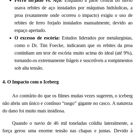
Ferro forjado vs. Aço:
Enquanto a parte central do navio
usava rebites de aço instalados por máquinas hidráulicas, a
proa (exatamente onde ocorreu o impacto) exigiu o uso de
rebites de ferro forjado instalados manualmente, devido ao
espaço apertado.
O excesso de escória:
Estudos liderados por metalurgistas,
como o Dr. Tim Foecke, indicaram que os rebites da proa
continham um teor de escória muito acima do ideal (até 9%),
tornando-os extremamente frágeis e suscetíveis a rompimentos
sob alta tensão.
4. O Impacto com o Iceberg
Ao contrário do que os filmes muitas vezes sugerem, o iceberg
não abriu um único e contínuo “rasgo” gigante no casco. A natureza
do dano foi muito mais insidiosa.
Quando o navio de 46 mil toneladas colidiu lateralmente, a
força gerou uma enorme tensão nas chapas e juntas. Devido à