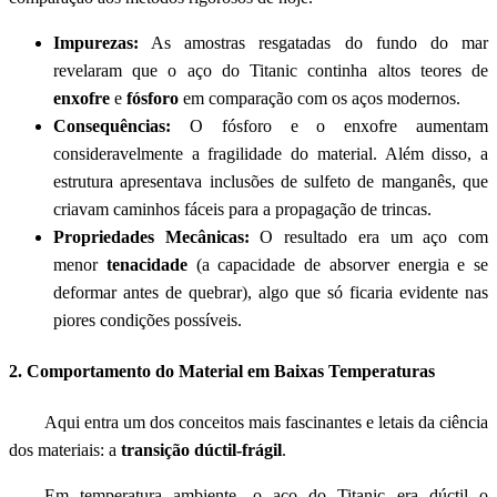
Impurezas:
As amostras resgatadas do fundo do mar
revelaram que o aço do Titanic continha altos teores de
enxofre
e
fósforo
em comparação com os aços modernos.
Consequências:
O fósforo e o enxofre aumentam
consideravelmente a fragilidade do material. Além disso, a
estrutura apresentava inclusões de sulfeto de manganês, que
criavam caminhos fáceis para a propagação de trincas.
Propriedades Mecânicas:
O resultado era um aço com
menor
tenacidade
(a capacidade de absorver energia e se
deformar antes de quebrar), algo que só ficaria evidente nas
piores condições possíveis.
2. Comportamento do Material em Baixas Temperaturas
Aqui entra um dos conceitos mais fascinantes e letais da ciência
dos materiais: a
transição dúctil-frágil
.
Em temperatura ambiente, o aço do Titanic era dúctil o