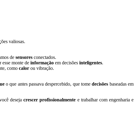
ões valiosas.
amos de
sensores
conectados.
r esse monte de
informação
em decisões
inteligentes
.
nte, como
calor
ou vibração.
ue
o que antes passava despercebido, que tome
decisões
baseadas em
 você deseja
crescer
profissionalmente
e trabalhar com engenharia e