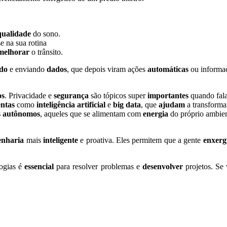
qualidade
do sono.
 na sua rotina
melhorar
o trânsito.
ndo
e enviando
dados
, que depois viram ações
automáticas
ou informaç
os
. Privacidade e
segurança
são tópicos super
importantes
quando fal
ntas
como
inteligência artificial
e
big data
, que
ajudam
a transforma
s
autônomos
, aqueles que se alimentam com
energia
do próprio ambie
enharia
mais
inteligente
e proativa. Eles permitem que a gente
enxerg
logias é
essencial
para resolver problemas e
desenvolver
projetos. Se