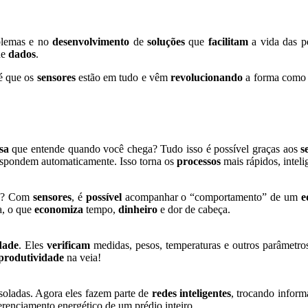
blemas e no
desenvolvimento
de
soluções
que
facilitam
a vida das 
de
dados
.
 é que os
sensores
estão em tudo e vêm
revolucionando
a forma como
sa
que entende quando você chega? Tudo isso é possível graças aos
s
spondem automaticamente. Isso torna os
processos
mais rápidos, inteli
? Com
sensores
, é
possível
acompanhar o “comportamento” de um
e
a, o que
economiza
tempo,
dinheiro
e dor de cabeça.
dade
. Eles
verificam
medidas, pesos, temperaturas e outros parâmetr
produtividade
na veia!
soladas. Agora eles fazem parte de
redes inteligentes
, trocando inform
renciamento energético de um prédio inteiro.