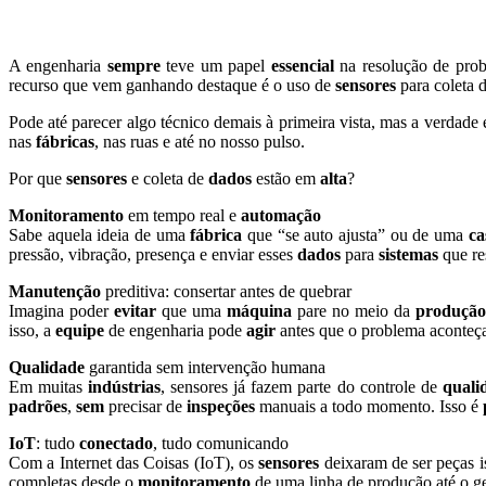
A engenharia
sempre
teve um papel
essencial
na resolução de pro
recurso que vem ganhando destaque é o uso de
sensores
para coleta 
Pode até parecer algo técnico demais à primeira vista, mas a verdade
nas
fábricas
, nas ruas e até no nosso pulso.
Por que
sensores
e coleta de
dados
estão em
alta
?
Monitoramento
em tempo real e
automação
Sabe aquela ideia de uma
fábrica
que “se auto ajusta” ou de uma
ca
pressão, vibração, presença e enviar esses
dados
para
sistemas
que re
Manutenção
preditiva: consertar antes de quebrar
Imagina poder
evitar
que uma
máquina
pare no meio da
produção
isso, a
equipe
de engenharia pode
agir
antes que o problema aconteç
Qualidade
garantida sem intervenção humana
Em muitas
indústrias
, sensores já fazem parte do controle de
quali
padrões
,
sem
precisar de
inspeções
manuais a todo momento. Isso é
IoT
: tudo
conectado
, tudo comunicando
Com a Internet das Coisas (IoT), os
sensores
deixaram de ser peças i
completas desde o
monitoramento
de uma linha de produção até o ge