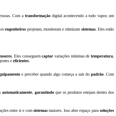
pessoas. Com a
transformação
digital acontecendo a todo vapor, um
 os
engenheiros
projetam, monitoram e otimizam
sistemas
. Eles estão
ensores
. Eles conseguem
captar
variações mínimas de
temperatura
,
gentes e
eficientes
.
quipamento
e perceber quando algo começa a sair do
padrão
. Com
os
automaticamente
,
garantindo
que os produtos estejam dentro dos
ações entre si e com
sistemas
maiores. Isso abre espaço para
soluções