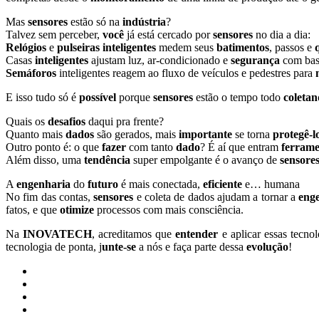
Mas
sensores
estão só na
indústria
?
Talvez sem perceber,
você
já está cercado por
sensores
no dia a dia:
Relógios
e
pulseiras
inteligentes
medem seus
batimentos
, passos e
Casas
inteligentes
ajustam luz, ar-condicionado e
segurança
com base
Semáforos
inteligentes reagem ao fluxo de veículos e pedestres para
E isso tudo só é
possível
porque
sensores
estão o tempo todo
coleta
Quais os
desafios
daqui pra frente?
Quanto mais
dados
são gerados, mais
importante
se torna
protegê-l
Outro ponto é: o que
fazer
com tanto
dado
? É aí que entram
ferrame
Além disso, uma
tendência
super empolgante é o avanço de
sensore
A
engenharia
do
futuro
é mais conectada,
eficiente
e… humana
No fim das contas,
sensores
e coleta de dados ajudam a tornar a
eng
fatos, e que
otimize
processos com mais consciência.
Na
INOVATECH
, acreditamos que
entender
e aplicar essas tecno
tecnologia de ponta, j
unte-se
a nós e faça parte dessa
evolução
!