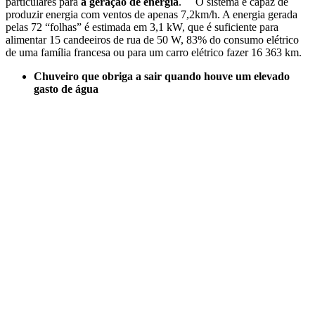
particulares para
a geração de energia
.
O sistema é capaz de
produzir energia com ventos de apenas 7,2km/h. A energia gerada
pelas 72 “folhas” é estimada em 3,1 kW, que é suficiente para
alimentar 15 candeeiros de rua de 50 W, 83% do consumo elétrico
de uma família francesa ou para um carro elétrico fazer 16 363 km.
Chuveiro que obriga a sair quando houve um elevado
gasto de água