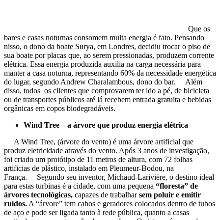
Que os
bares e casas noturnas consomem muita energia é fato. Pensando
nisso, o dono da boate Surya, em Londres, decidiu trocar o piso de
sua boate por placas que, ao serem pressionadas, produzem corrente
elétrica. Essa energia produzida auxilia na carga necessária para
manter a casa noturna, representando 60% da necessidade energética
do lugar, segundo Andrew Charalambous, dono do bar.
Além
disso, todos os clientes que comprovarem ter ido a pé, de bicicleta
ou de transportes públicos até lá recebem entrada gratuita e bebidas
orgânicas em copos biodegradáveis.
Wind Tree – a árvore que produz energia elétrica
A
Wind Tree
, (árvore do vento) é uma árvore artificial que
produz eletricidade através do vento. Após 3 anos de investigação,
foi criado um protótipo de 11 metros de altura, com 72 folhas
artificias de plástico, instalado em Pleumeur-Bodou, na
França.
Segundo seu inventor, Michaud-Larivière, o destino ideal
para estas turbinas é a cidade, com uma pequena
“floresta” de
árvores tecnológicas,
capazes de trabalhar
sem poluir e emitir
ruídos.
A “árvore” tem cabos e geradores colocados dentro de tubos
de aço e pode ser ligada tanto à rede pública, quanto a casas