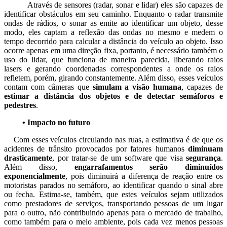
Através de sensores (radar, sonar e lidar) eles são capazes de
identificar obstáculos em seu caminho. Enquanto o radar transmite
ondas de rádios, o sonar as emite ao identificar um objeto, desse
modo, eles captam a reflexão das ondas no mesmo e medem o
tempo decorrido para calcular a distância do veículo ao objeto. Isso
ocorre apenas em uma direção fixa, portanto, é necessário também o
uso do lidar, que funciona de maneira parecida, liberando raios
lasers e gerando coordenadas correspondentes a onde os raios
refletem, porém, girando constantemente. Além disso, esses veículos
contam com câmeras que
simulam a visão humana
, capazes de
estimar a distância dos objetos e de detectar semáforos e
pedestres
.
• Impacto no futuro
Com esses veículos circulando nas ruas, a estimativa é de que os
acidentes de trânsito provocados por fatores humanos
diminuam
drasticamente
, por tratar-se de um software que visa
segurança
.
Além disso,
engarrafamentos serão diminuídos
exponencialmente
, pois diminuirá a diferença de reação entre os
motoristas parados no semáforo, ao identificar quando o sinal abre
ou fecha. Estima-se, também, que estes veículos sejam utilizados
como prestadores de serviços, transportando pessoas de um lugar
para o outro, não contribuindo apenas para o mercado de trabalho,
como também para o meio ambiente, pois cada vez menos pessoas