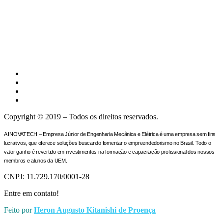
Copyright © 2019 – Todos os direitos reservados.
A INOVATECH – Empresa Júnior de Engenharia Mecânica e Elétrica é uma empresa sem fins
lucrativos, que oferece soluções buscando fomentar o empreendedorismo no Brasil. Todo o
valor ganho é revertido em investimentos na formação e capacitação profissional dos nossos
membros e alunos da UEM.
CNPJ: 11.729.170/0001-28
Entre em contato!
Feito por
Heron Augusto Kitanishi de Proença