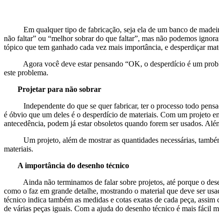
Em qualquer tipo de fabricação, seja ela de um banco de madeira o
não faltar” ou “melhor sobrar do que faltar”, mas não podemos ignora
tópico que tem ganhado cada vez mais importância, e desperdiçar mate
Agora você deve estar pensando “OK, o desperdício é um problema,
este problema.
Projetar para não sobrar
Independente do que se quer fabricar, ter o processo todo pensado 
é óbvio que um deles é o desperdício de materiais. Com um projeto em
antecedência, podem já estar obsoletos quando forem ser usados. Alé
Um projeto, além de mostrar as quantidades necessárias, também faz
materiais.
A importância do desenho técnico
Ainda não terminamos de falar sobre projetos, até porque o desenho
como o faz em grande detalhe, mostrando o material que deve ser usa
técnico indica também as medidas e cotas exatas de cada peça, assim c
de várias peças iguais. Com a ajuda do desenho técnico é mais fácil 