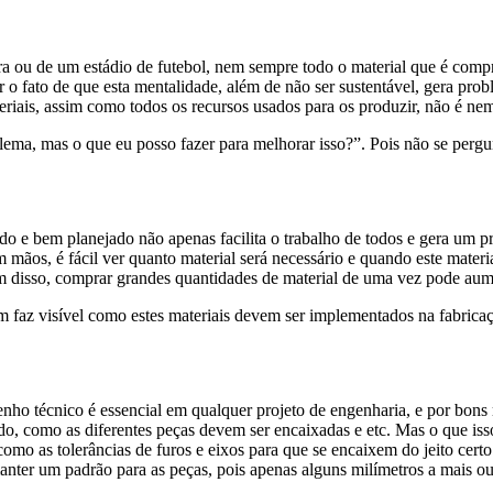
u de um estádio de futebol, nem sempre todo o material que é compra
r o fato de que esta mentalidade, além de não ser sustentável, gera p
riais, assim como todos os recursos usados para os produzir, não é ne
 mas o que eu posso fazer para melhorar isso?”. Pois não se pergun
e bem planejado não apenas facilita o trabalho de todos e gera um p
 mãos, é fácil ver quanto material será necessário e quando este mate
m disso, comprar grandes quantidades de material de uma vez pode aume
 visível como estes materiais devem ser implementados na fabricação
 técnico é essencial em qualquer projeto de engenharia, e por bons m
do, como as diferentes peças devem ser encaixadas e etc. Mas o que i
omo as tolerâncias de furos e eixos para que se encaixem do jeito cert
manter um padrão para as peças, pois apenas alguns milímetros a mais ou