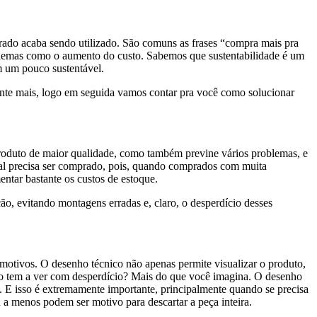
do acaba sendo utilizado. São comuns as frases “compra mais pra
roblemas como o aumento do custo. Sabemos que sustentabilidade é um
m um pouco sustentável.
te mais, logo em seguida vamos contar pra você como solucionar
roduto de maior qualidade, como também previne vários problemas, e
rial precisa ser comprado, pois, quando comprados com muita
ntar bastante os custos de estoque.
, evitando montagens erradas e, claro, o desperdício desses
otivos. O desenho técnico não apenas permite visualizar o produto,
sso tem a ver com desperdício? Mais do que você imagina. O desenho
o. E isso é extremamente importante, principalmente quando se precisa
 a menos podem ser motivo para descartar a peça inteira.